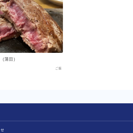
(蒲田)
ご飯
わせ