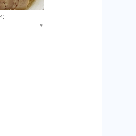
区)
ご飯