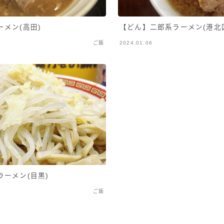
メン(高田)
【どん】二郎系ラーメン(港北
ご飯
2024.01.06
ーメン(目黒)
ご飯