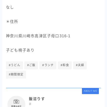
なし
＊住所
神奈川県川崎市高津区子母口316-1
子ども椅子あり
#うどん
#ご飯
#ランチ
#和食
#夫婦
#期間限定
ABOUT ME
飯沼りす
妻