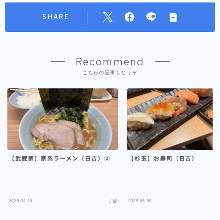
SHARE
Recommend
こちらの記事もどうぞ
【武蔵家】家系ラーメン（日吉）②
【杉玉】お寿司（日吉）
2025.03.29
2025.05.05
ご飯
TOP
ご飯
【極楽鳥】らーめん（綱島）
＞
＞